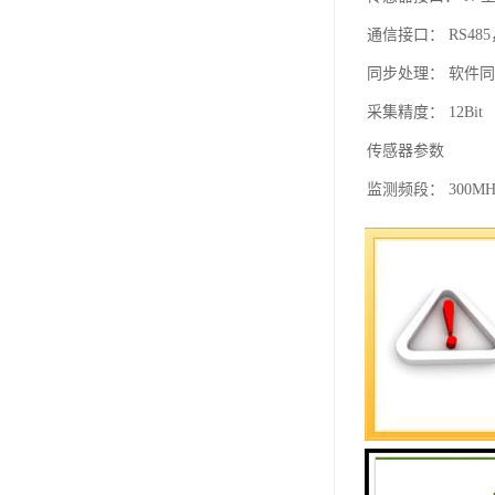
通信接口： RS48
同步处理： 软件
采集精度： 12Bit
传感器参数
监测频段： 300MHz
灵敏度： 5PC
增益： 65dB
驻波比： 1.5
阻抗： 50欧姆
接口： N-型
安装方式： 人孔
油阀式传感器：与