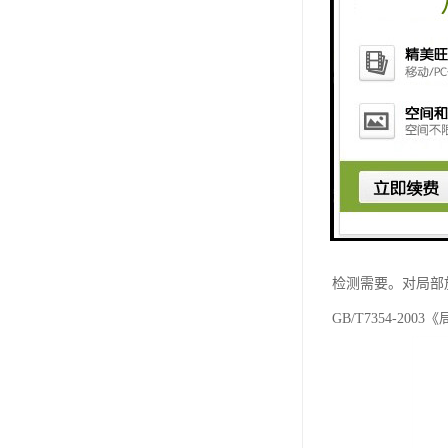
电缆线参数
内导体外径： 2.83
总外径： 10.2mm
高使用频率： 8000
衰减率： 衰减率154
屏蔽层： 双层镀
相关安全法规：
Q/GDW534-
检测需要。对局部
GB/T7354-