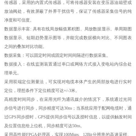
传感器，采用的内置式传感器，可将传感器安装在变压器油箱壁或
放油阀处，有效屏蔽了外界干扰信号，保证了传感器采集信号的纯
净度和可信度。
数据显示丰富: 具有在线局放幅值累积图、局放数据显示、单周期图
数据显示、短期趋势显示图等，并能完成数据横向对比、不同图表
之间的叠加对比功能。
数据采集：可以固定时间或固定时间间隔进行数据采集。
数据接入：在线监测装置通过串口或网络方式接入变电站内综合处
理单元。
采用双端定位测量法，可实现对电缆本体产生的局部放电进行实时
定位，理想条件下定位精度可达+/-3米。
高精度时间同步，在采用光纤为通讯媒介的情况下，系统通过光同
步信号进行同步，同步精度可达30ns；当系统应用于配网电缆时，通
过GPS同步授时，GPS提供同步信号以及授时信息，以提供触发时间
及位置信息给上位机，同步精度可达50ns。
采用高性能FPGA处理器，实现100Msps、12Bit分辨率的高速采样、