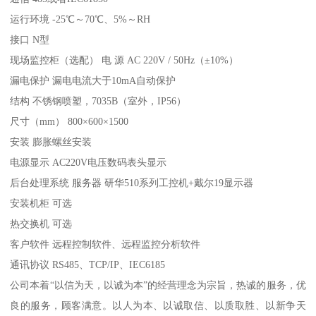
运行环境 -25℃～70℃、5%～RH
接口 N型
现场监控柜（选配） 电 源 AC 220V / 50Hz（±10%）
漏电保护 漏电电流大于10mA自动保护
结构 不锈钢喷塑，7035B（室外，IP56）
尺寸（mm） 800×600×1500
安装 膨胀螺丝安装
电源显示 AC220V电压数码表头显示
后台处理系统 服务器 研华510系列工控机+戴尔19显示器
安装机柜 可选
热交换机 可选
客户软件 远程控制软件、远程监控分析软件
通讯协议 RS485、TCP/IP、IEC6185
公司本着“以信为天，以诚为本”的经营理念为宗旨，热诚的服务，优
良的服务，顾客满意。以人为本、以诚取信、以质取胜、以新争天