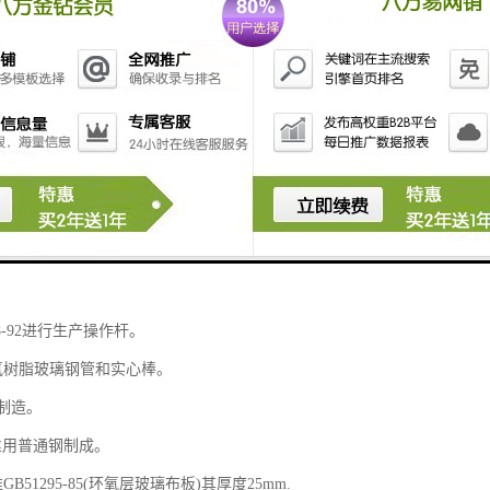
98-92进行生产操作杆。
氧树脂玻璃钢管和实心棒。
车制造。
丝用普通钢制成。
B51295-85(环氧层玻璃布板)其厚度25mm.