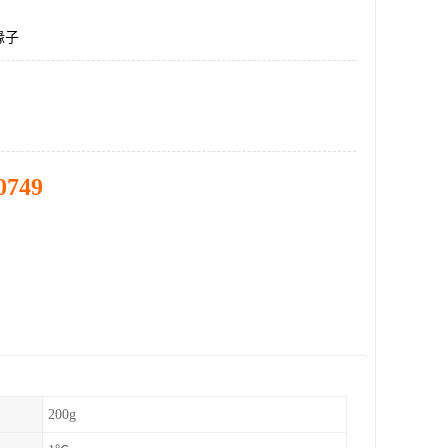
缘子
0749
200g