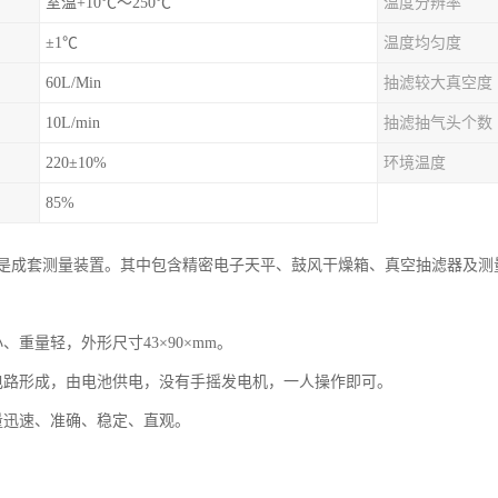
室温+10℃～250℃
温度分辨率
±1℃
温度均匀度
60L/Min
抽滤较大真空度
10L/min
抽滤抽气头个数
220±10%
环境温度
85%
是成套测量装置。其中包含精密电子天平、鼓风干燥箱、真空抽滤器及测
、重量轻，外形尺寸43×90×mm。
电路形成，由电池供电，没有手摇发电机，一人操作即可。
量迅速、准确、稳定、直观。