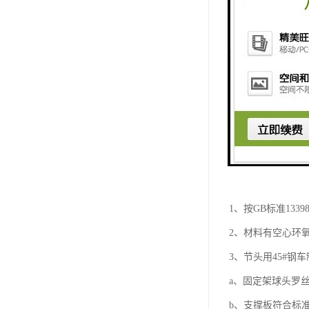
1、按GB标准133
2、材料有空心环
3、节头用45#钢
a、固定架球头罗
b、支撑板符合标准G