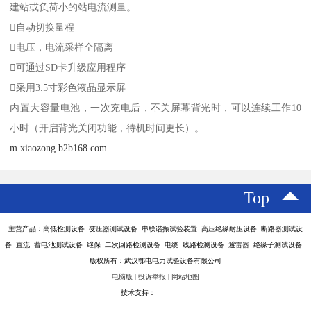
建站或负荷小的站电流测量。
自动切换量程
电压，电流采样全隔离
可通过SD卡升级应用程序
采用3.5寸彩色液晶显示屏
内置大容量电池，一次充电后，不关屏幕背光时，可以连续工作10
小时（开启背光关闭功能，待机时间更长）。
m.xiaozong.b2b168.com
Top
主营产品：高低检测设备 变压器测试设备 串联谐振试验装置 高压绝缘耐压设备 断路器测试设
备 直流 蓄电池测试设备 继保 二次回路检测设备 电缆 线路检测设备 避雷器 绝缘子测试设备
版权所有：武汉鄂电电力试验设备有限公司
电脑版
|
投诉举报
|
网站地图
技术支持：
八方资源网