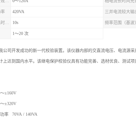
三并电流输出（有效值）
0～120A
功率
420VA
三并电流较大输出时允许工作时间
10s
频率范围（基波
1～20 次
我公司开发成功的新一代校验装置。该仪器内部的交直流电压、电流源采
计上达到国内水平。该继电保护校验仪具有功能完善、选材优良、测试项
±160V
±320V
 70VA / 140VA