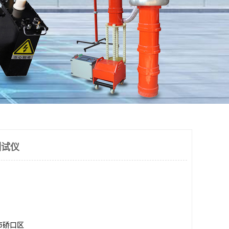
测试仪
市硚口区