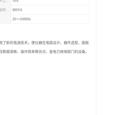
相电流长时间允许工作值（有效值）
10A
三并电流较大输出时较大输出功率
900VA
）
20～1000Hz
用了新的电源技术，使仪器在电路设计、器件选型、面板
目数据清晰、操作简单等优点，是电力继保部门的设备。