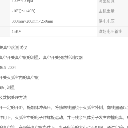
100～10-6pa
测量精度
-10℃～+40℃
主机重量
380mm×280mm×250mm
供电电压
15KV
磁场电压输出
空开关真空度测试仪
真空开关真空度的测量、真空开关预防检测仪器
.9-2004
开关灭弧室内的真空度
即可测量
及数据处理方法
开一定的开距，施加脉冲高压，将励磁线圈绕于灭弧室外侧，向线圈通以
作用下，灭弧室中的电子作螺旋运动，并与残余气体分子发生碰撞电离，
的真空管，在同等真空度条件下，离子电流的大小也不相同。通过实验可