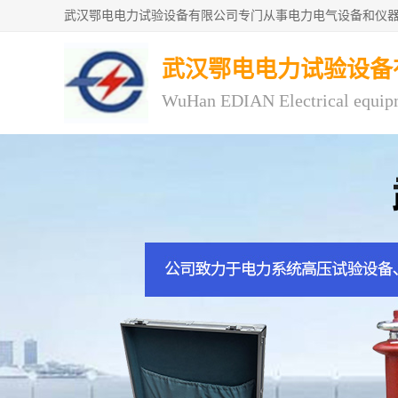
武汉鄂电电力试验设备
WuHan EDIAN Electrical equip