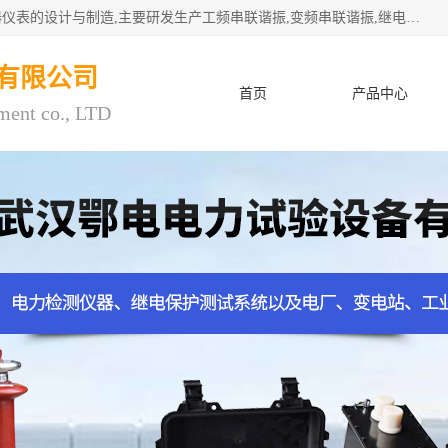
武汉鄂电电力试验设备有限公司专门从事电力电气设备和仪器仪表的设计与制造,主要研发生产工频串联谐振,变频串联谐振,继电保护测试仪,电缆故障测试仪,直流电阻测试仪,接地电阻测试仪等一百多种高品质产品.坚持奉行"质量一,客户至上"的服务宗旨。
有限公司
首页
产品中心
ment co., LTD