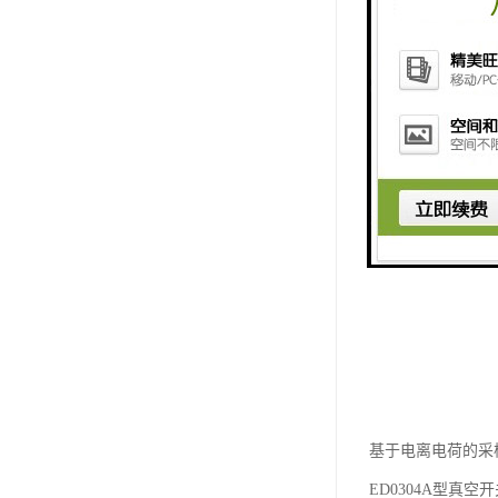
基于电离电荷的采
ED0304A型