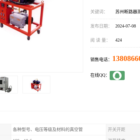
关键词：
苏州断路器
发布日期：
2024-07-08
阅 读 量：
424
1380866
销售电话：
在线QQ：
各种型号、电压等级及材料的真空管
开关开距