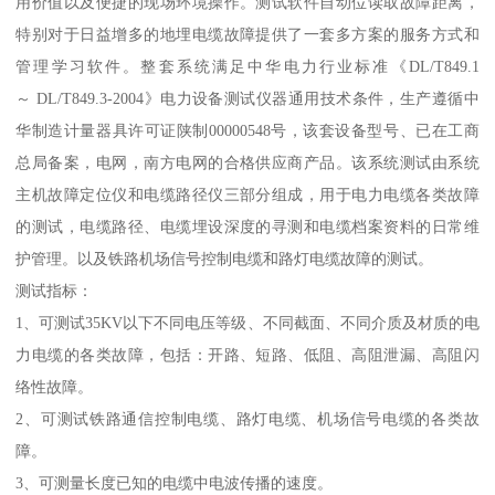
用价值以及便捷的现场环境操作。测试软件自动位读取故障距离，
特别对于日益增多的地埋电缆故障提供了一套多方案的服务方式和
管理学习软件。整套系统满足中华电力行业标准《DL/T849.1
～ DL/T849.3-2004》电力设备测试仪器通用技术条件，生产遵循中
华制造计量器具许可证陕制00000548号，该套设备型号、已在工商
总局备案，电网，南方电网的合格供应商产品。该系统测试由系统
主机故障定位仪和电缆路径仪三部分组成，用于电力电缆各类故障
的测试，电缆路径、电缆埋设深度的寻测和电缆档案资料的日常维
护管理。以及铁路机场信号控制电缆和路灯电缆故障的测试。
测试指标：
1、可测试35KV以下不同电压等级、不同截面、不同介质及材质的电
力电缆的各类故障，包括：开路、短路、低阻、高阻泄漏、高阻闪
络性故障。
2、可测试铁路通信控制电缆、路灯电缆、机场信号电缆的各类故
障。
3、可测量长度已知的电缆中电波传播的速度。