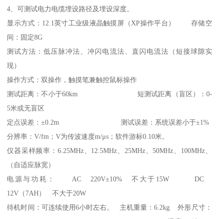
4、可测试电力电缆埋设路径及埋设深度。
显示方式：12.1英寸工业级液晶触摸屏（XP操作平台） 存储空
间：固定8G
测试方法：低压脉冲法、冲闪电流法、直闪电流法（短接球隙实
现）
操作方式：双操作，触摸笔兼触控鼠标操作
测试距离：不小于60km 短测试距离（盲区）：0-
5米或无盲区
定点误差：±0.2m 测试误差：系统误差小于±1%
分辨率：V/fm；V为传波速度m/μs；软件游标0.10米。
仪器采样频率：6.25MHz、12.5MHz、25MHz、50MHz、100MHz、
（自适应脉宽）
电源与功耗： AC 220V±10% 不大于15W DC
12V（7AH） 不大于20W
待机时间：可连续使用6小时左右。 主机重量：6.2kg 外形尺寸：