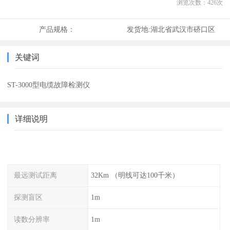
浏览次数：
426
次
产品规格：
发货地:
湖北省武汉市硚口区
关键词
ST-3000型电缆故障检测仪
详细说明
最远测试距离
32Km （明线可达100千米）
探测盲区
1m
读数分辨率
1m