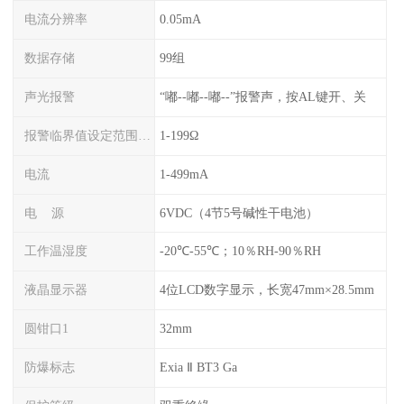
电流分辨率
0.05mA
数据存储
99组
声光报警
“嘟--嘟--嘟--”报警声，按AL键开、关
报警临界值设定范围电阻
1-199Ω
电流
1-499mA
电 源
6VDC（4节5号碱性干电池）
工作温湿度
-20℃-55℃；10％RH-90％RH
液晶显示器
4位LCD数字显示，长宽47mm×28.5mm
圆钳口1
32mm
防爆标志
Exia Ⅱ BT3 Ga