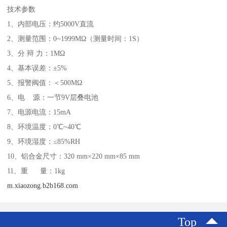
技术参数
1、内部电压：约5000V直流
2、测量范围：0~1999MΩ（测量时间：1S）
3、分 辩 力：1MΩ
4、基本误差：±5%
5、报警阀值：＜500MΩ
6、电 源：一节9V层叠电池
7、电源电流：15mA
8、环境温度：0℃~40℃
9、环境湿度：≤85%RH
10、铝合金尺寸：320 mm×220 mm×85 mm
11、重 量：1kg
m.xiaozong.b2b168.com
Top