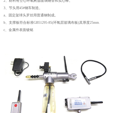
2、材料有空心环氧树脂玻璃钢管和实心棒。
3、节头用45#钢车制造。
a、固定架球头罗丝用普通钢制成。
b、支撑板符合标准GB51295-85(环氧层玻璃布板)其厚度25mm.
c、金属件表面镀铭