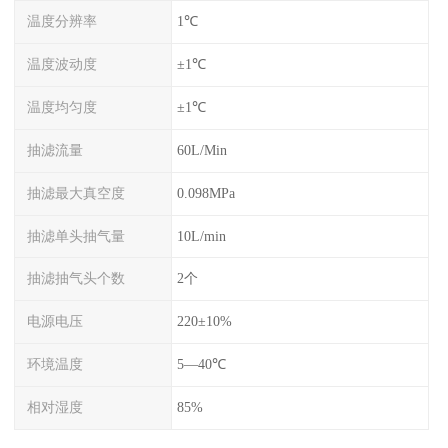
温度分辨率
1℃
温度波动度
±1℃
温度均匀度
±1℃
抽滤流量
60L/Min
抽滤最大真空度
0.098MPa
抽滤单头抽气量
10L/min
抽滤抽气头个数
2个
电源电压
220±10%
环境温度
5—40℃
相对湿度
85%