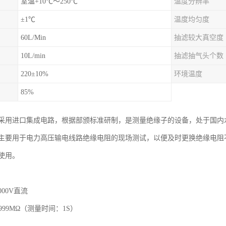
室温+10℃～250℃
温度分辨率
±1℃
温度均匀度
60L/Min
抽滤较大真空度
10L/min
抽滤抽气头个数
220±10%
环境温度
85%
采用进口集成电路，根据部颁标准研制，是测量绝缘子的设备，处于国内
主要用于电力高压输电线路绝缘电阻的现场测试，以便及时更换绝缘电阻
使用。
00V直流
999MΩ（测量时间：1S）