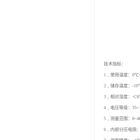
技术指标：
1﹑使用温度：0℃~
2﹑储存温度：-10
3﹑相对湿度：＜8
4﹑电压等级：35~1
5﹑测量范围：0~4
6﹑内部分压电阻：≥