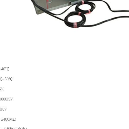
40℃
℃~50℃
5%
000KV
0KV
400MΩ