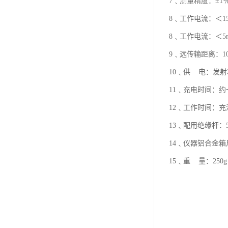
7﹑测量精度：±1
8﹑工作电流：＜1
8﹑工作电流：＜5
9﹑远传输距离：1
10﹑供 电：发射
11﹑充电时间：
12﹑工作时间：
13﹑配用绝缘杆：
14﹑仪器铝合金箱尺寸
15﹑重 量：250g