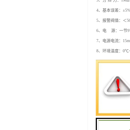
3、分 辩 力：1MΩ
4、基本误差：±5
5、报警阀值：＜50
6、电 源：一节9
7、电源电流：15m
8、环境温度：0℃~
9、环境湿度：≤85
10、铝合金尺寸：320
11、重 量：1kg