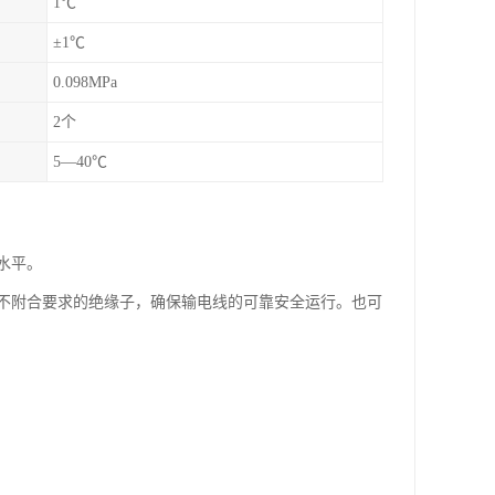
1℃
±1℃
0.098MPa
2个
5—40℃
水平。
不附合要求的绝缘子，确保输电线的可靠安全运行。也可