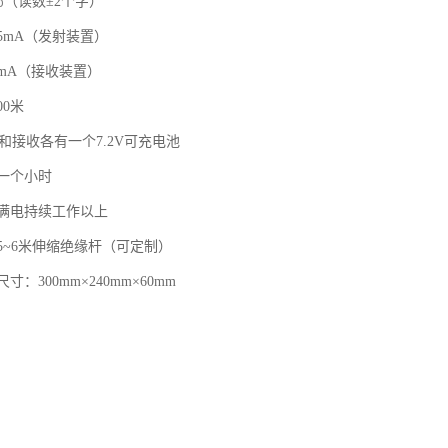
％（读数±2个字）
5mA（发射装置）
mA（接收装置）
00米
和接收各有一个7.2V可充电池
约一个小时
充满电持续工作以上
5~6米伸缩绝缘杆（可定制）
：300mm×240mm×60mm