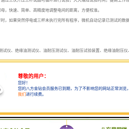
，通过三次升压三杯试品可循环进行试验，大大缩短试验时间，提高工作
螺母，快速、简单、高精度地调整电间的距离，方便校准。
行时，如果突然停电或三杯未执行完所有程序，微机自动记录已测试的数
测试仪、绝缘油测试仪、油耐压测试仪、油耐压试验装置、绝缘油耐压仪
试仪又称绝缘油测试仪、绝缘油耐压测试仪、变压器油耐压测试仪及油耐压试验
的一款单油杯绝缘油耐压测试仪，绝缘油耐压测试仪采用自动调压器零位启动，
分采用单片机为控制中心，油耐压测试仪全自动磁振子搅拌。