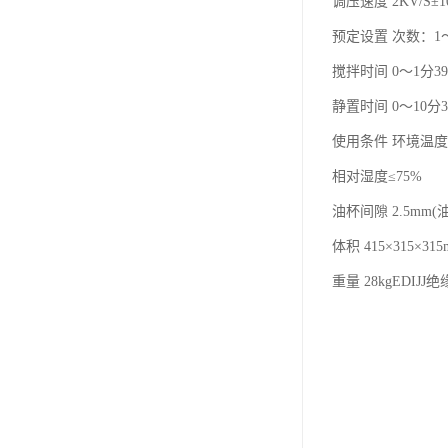
调压速度 2KV/S±1
预定设置 次数：1
搅拌时间 0～1分3
静置时间 0～10分3
使用条件 环境温度
相对湿度≤75%
油杯间隙 2.5mm
体积 415×315×315
重量 28kgED