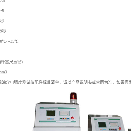
0%
～9
9秒
9秒
0℃～35℃
(油杯塞尺直径)
mm3
IJJ绝缘油介电强度测试仪配件标准清单，请以产品说明书或合同为准，如果