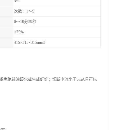
3%
次数：1～9
0～10分39秒
≤75%
415×315×315mm3
避免绝缘油碳化或生成纤维；切断电流小于5mA且可以