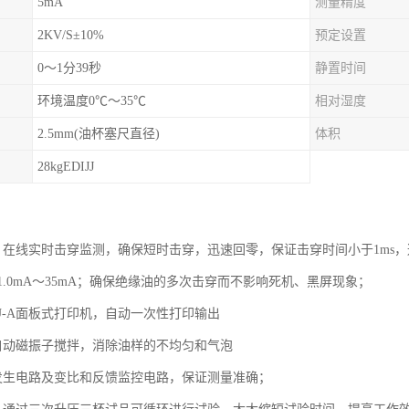
5mA
测量精度
2KV/S±10%
预定设置
0～1分39秒
静置时间
环境温度0℃～35℃
相对湿度
2.5mm(油杯塞尺直径)
体积
28kgEDIJJ
，在线实时击穿监测，确保短时击穿，迅速回零，保证击穿时间小于1ms，
.0mA～35mA；确保绝缘油的多次击穿而不影响死机、黑屏现象；
U-A面板式打印机，自动一次性打印输出
自动磁振子搅拌，消除油样的不均匀和气泡
发生电路及变比和反馈监控电路，保证测量准确；