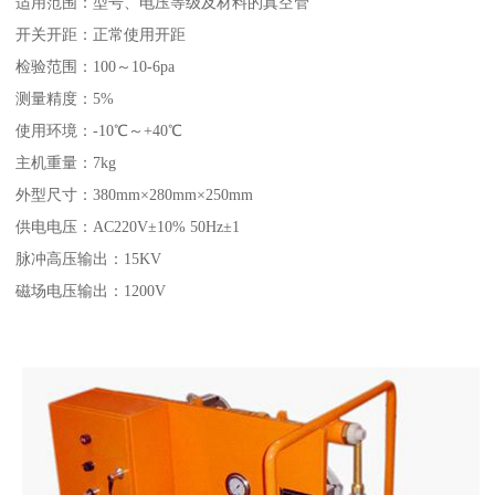
适用范围：型号、电压等级及材料的真空管
开关开距：正常使用开距
检验范围：100～10-6pa
测量精度：5%
使用环境：-10℃～+40℃
主机重量：7kg
外型尺寸：380mm×280mm×250mm
供电电压：AC220V±10% 50Hz±1
脉冲高压输出：15KV
磁场电压输出：1200V