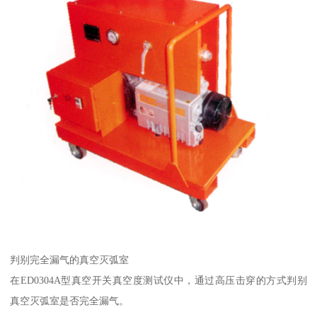
判别完全漏气的真空灭弧室
在ED0304A型真空开关真空度测试仪中，通过高压击穿的方式判别
真空灭弧室是否完全漏气。