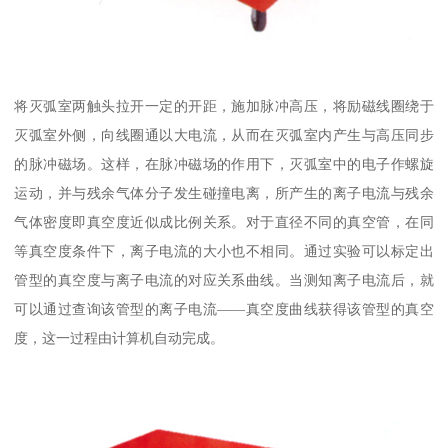
将灭弧室两触头拉开一定的开距，施加脉冲高压，将励磁线圈绕于
灭弧室外侧，向线圈通以大电流，从而在灭弧室内产生与高压同步
的脉冲磁场。这样，在脉冲磁场的作用下，灭弧室中的电子作螺旋
运动，并与残余气体分子发生碰撞电离，所产生的离子电流与残余
气体密度即真空度近似成比例关系。对于直径不同的真空管，在同
等真空度条件下，离子电流的大小也不相同。通过实验可以标定出
管型的真空度与离子电流的对应关系曲线。当测知离子电流后，就
可以通过查询该管型的离子电流——真空度曲线获得该管型的真空
度，这一过程由计算机自动完成。