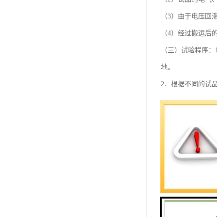
（3）由于电压回
（4）经过搬运后
（三）试验程序：
地。
2．根据不同的试
3．对所选择的测
H=UoCo/K
时将视在放电量校
（四）注意事项：
接，若连接不牢或
2．对于连接线应
3．试验完毕后，