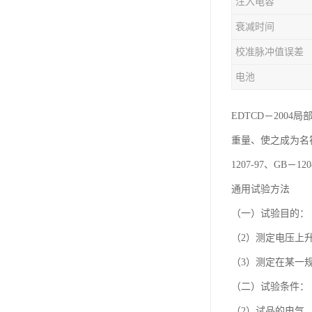
注入电容
衰减时间
校准脉冲值误差
电池
EDTCD－20
重量、使之成为名符其
1207-97、GB
通用试验方法
（一）试验目的：
（2）测定电压上
（3）测定在某一
（二）试验条件：
（2）试品的电气