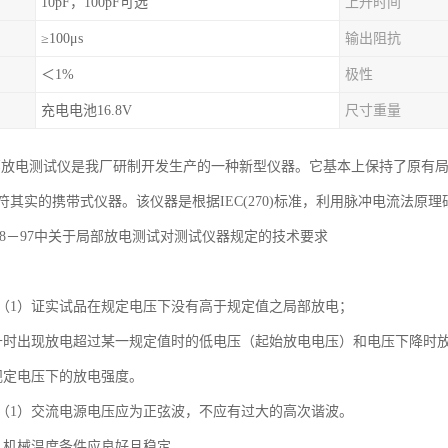
10pF，100pF可选
上升时间
≥100μs
输出阻抗
＜1%
极性
充电电池16.8V
尺寸重量
04局部放电测试仪是我厂研制开发生产的一种新型仪器。它基本上保持了原
实的携带式仪器。该仪器是根据IEC(270)标准，利用脉冲电流法原理研制而成，并满
－1208－97中关于局部放电测试对测试仪器规定的技术要求
（1）证实试品在规定电压下没有高于规定值之局部放电；
升时出现放电超过某一规定值时的低电压（起始放电电压）和电压下降时
规定电压下的放电强度。
（1）交流电源电压应为正弦波，不应有过大的高次谐波。
、机械温度条件应良好且稳定。