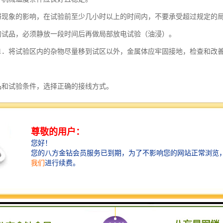
滞现象的影响，在试验前至少几小时以上的时间内，不要承受超过规定的
的试品，必须静放一段时间后再做局部放电试验（油浸）。
1．将试验区内的杂物尽量移到试区以外，金属体应牢固接地，检查和改
品和试验条件，选择正确的接线方式。
试回路用视在放电量标准器对整个测试系统进行刻度系数校正，校正时对
值。校正完毕后，测试仪器的细调（连续调节）增益旋钮不得随意变动，同时
准品击穿而使高压线路短路。
1．在试验开始加压以前，试验人员必须详细而全面地检查一遍线路，以
在准备工作时接地线被脚踢断，这将可能引起人身和设备事故。切切!
避免将暴露在外，屏蔽罩不能与试品的瓷裙相接触。
应对整个测试系统再进行一次复查校正，验证是否与试验前所校正出的刻