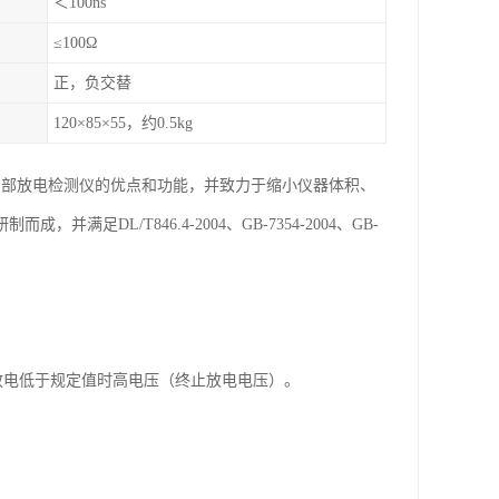
＜100ns
≤100Ω
正，负交替
120×85×55，约0.5kg
有局部放电检测仪的优点和功能，并致力于缩小仪器体积、
足DL/T846.4-2004、GB-7354-2004、GB-
放电低于规定值时高电压（终止放电电压）。