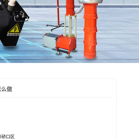
怎么做
市硚口区