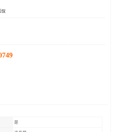
压仪
0749
是