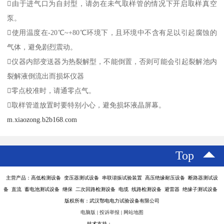
由于进气口为自封型，请勿在未气取样管的情况下开启取样真空
泵。
使用温度在-20℃~+80℃环境下，且环境中不含有足以引起腐蚀的
气体，避免剧烈震动。
仪器内部变送器为热裂解型，不能倒置，否则可能会引起裂解池内
裂解液倒流出而损坏仪器
零点校准时，请通零点气。
取样管道放置时要特别小心，避免损坏液晶屏幕。
m.xiaozong.b2b168.com
Top
主营产品：高低检测设备 变压器测试设备 串联谐振试验装置 高压绝缘耐压设备 断路器测试设
备 直流 蓄电池测试设备 继保 二次回路检测设备 电缆 线路检测设备 避雷器 绝缘子测试设备
版权所有：武汉鄂电电力试验设备有限公司
电脑版
|
投诉举报
|
网站地图
技术支持：
八方资源网