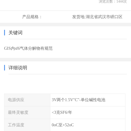
浏览次数：
1444
次
产品规格：
发货地:
湖北省武汉市硚口区
关键词
GIS内sf6气体分解物有规范
详细说明
电源供应
3V两个1.5V“C”-单位碱性电池
最终灵敏度
<3克SF6/年
工作温度
0oC至+52oC