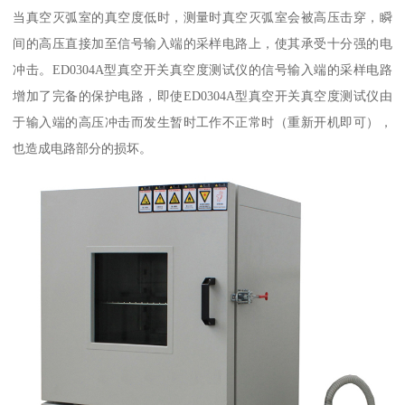
当真空灭弧室的真空度低时，测量时真空灭弧室会被高压击穿，瞬
间的高压直接加至信号输入端的采样电路上，使其承受十分强的电
冲击。ED0304A型真空开关真空度测试仪的信号输入端的采样电路
增加了完备的保护电路，即使ED0304A型真空开关真空度测试仪由
于输入端的高压冲击而发生暂时工作不正常时（重新开机即可），
也造成电路部分的损坏。