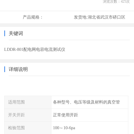
浏览次数：
425
次
产品规格：
发货地:
湖北省武汉市硚口区
关键词
LDDR-801配电网电容电流测试仪
详细说明
适用范围
各种型号、电压等级及材料的真空管
开关开距
正常使用开距
检验范围
100～10-6pa