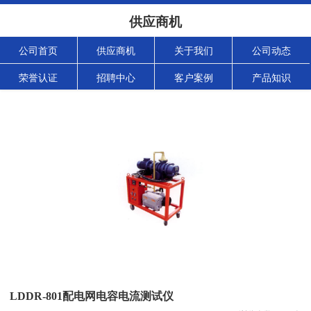
供应商机
公司首页
供应商机
关于我们
公司动态
荣誉认证
招聘中心
客户案例
产品知识
LDDR-801配电网电容电流测试仪