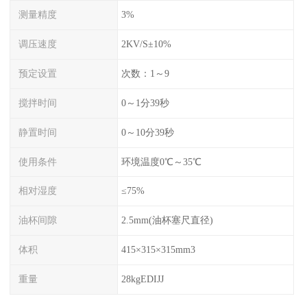
测量精度
3%
调压速度
2KV/S±10%
预定设置
次数：1～9
搅拌时间
0～1分39秒
静置时间
0～10分39秒
使用条件
环境温度0℃～35℃
相对湿度
≤75%
油杯间隙
2.5mm(油杯塞尺直径)
体积
415×315×315mm3
重量
28kgEDIJJ