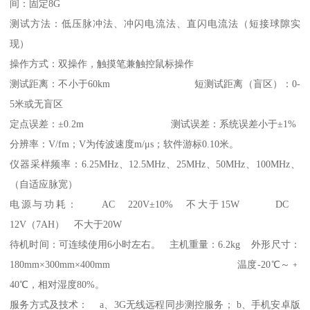
间：固定8G
测试方法：低压脉冲法、冲闪电流法、直闪电流法（短接球隙实
现）
操作方式：双操作，触摸笔兼触控鼠标操作
测试距离：不小于60km 短测试距离（盲区）：0-
5米或无盲区
定点误差：±0.2m 测试误差：系统误差小于±1%
分辨率：V/fm；V为传波速度m/μs；软件游标0.10米。
仪器采样频率：6.25MHz、12.5MHz、25MHz、50MHz、100MHz、
（自适应脉宽）
电源与功耗： AC 220V±10% 不大于15W DC
12V（7AH） 不大于20W
待机时间：可连续使用6小时左右。 主机重量：6.2kg 外形尺寸：
180mm×300mm×400mm 温度-20℃～﹢
40℃，相对湿度80%。
服务方式及技术： a、3G无线远程同步测控服务； b、手机安卓版