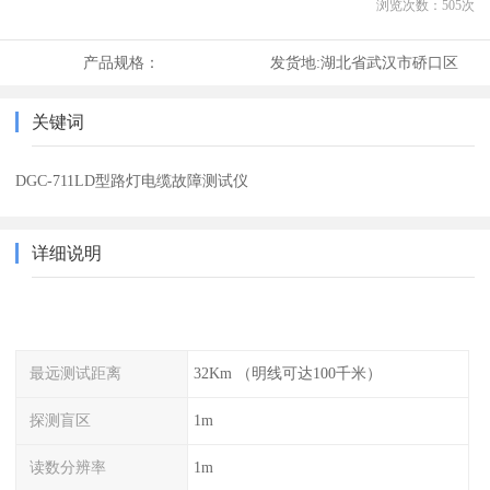
浏览次数：
505
次
产品规格：
发货地:
湖北省武汉市硚口区
关键词
DGC-711LD型路灯电缆故障测试仪
详细说明
最远测试距离
32Km （明线可达100千米）
探测盲区
1m
读数分辨率
1m