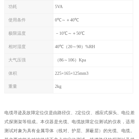
功耗
5VA
使用条件
0℃～＋40℃
极限温度
－10℃～＋50℃
相对湿度
40℃（20～90）%RH
大气压强
（86～106）Kpa
体积
225×165×125mm3
重量
2kg
电缆寻迹及故障定位仪是由路径仪、2定位仪、感应式探头、电位差
式探测架等组成。本仪器是光缆、电缆故障定位测试的仪表，适用
测试对象为具有金属导体（线对、护层、屏蔽层）的光缆、电缆。