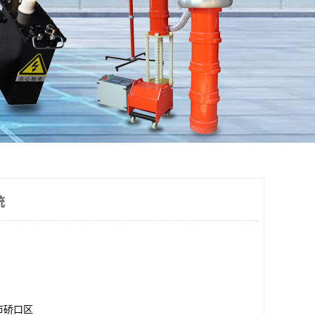
统
市硚口区