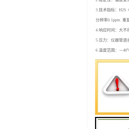
3.技术指标：H2S 0-2
分辨率0.1ppm. 重
4.响应时间：大不得
5.压力：仪器管道
6.温度范围：－40℃
7.湿度范围：≤95%
8.大气压力：86kPa~
9.自备电源：内置
10.外形：250×150
11.重量： 5kG
12.通讯：RS232