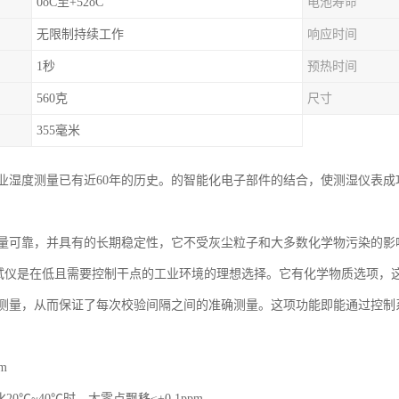
0oC至+52oC
电池寿命
无限制持续工作
响应时间
1秒
预热时间
560克
尺寸
355毫米
业湿度测量已有近60年的历史。的智能化电子部件的结合，使测湿仪表
量可靠，并具有的长期稳定性，它不受灰尘粒子和大多数化学物污染的影
测试仪是在低且需要控制干点的工业环境的理想选择。它有化学物质选项，
测量，从而保证了每次校验间隔之间的准确测量。这项功能即能通过控制
m
20℃~40℃时，大零点飘移≤±0.1ppm