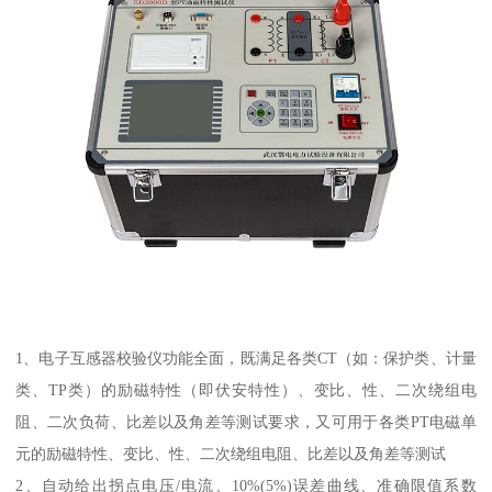
1、电子互感器校验仪功能全面，既满足各类CT（如：保护类、计量
类、TP类）的励磁特性（即伏安特性）、变比、性、二次绕组电
阻、二次负荷、比差以及角差等测试要求，又可用于各类PT电磁单
元的励磁特性、变比、性、二次绕组电阻、比差以及角差等测试
2、自动给出拐点电压/电流、10%(5%)误差曲线、准确限值系数