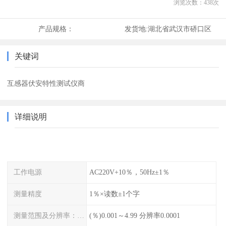
浏览次数：
438
次
产品规格：
发货地:
湖北省武汉市硚口区
关键词
互感器伏安特性测试仪商
详细说明
工作电源
AC220V+10％，50Hz±1％
测量精度
1％×读数±1个字
测量范围及分辨率：同相分量
(％)0.001～4.99 分辨率0.0001