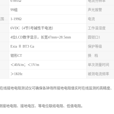
0.001Ω
电流分辨率
99组
声光报警
报警临界值设定范围电阻
1-199Ω
电流
6VDC（4节5号碱性干电池）
工作温湿度
4位LCD数字显示，长宽47mm×28.5mm
圆钳口1
Exia Ⅱ BT3 Ga
保护等级
钳形CT
换 档
＜40A/m；＜1V/m
单次测量时间
＞1KHz
被测电流频率
B接触式在线接地电阻测试仪可确保各钟场所接地电阻值实时在线监测的高精
测接地电阻、接地电压、等电位联结电阻、低值电阻。