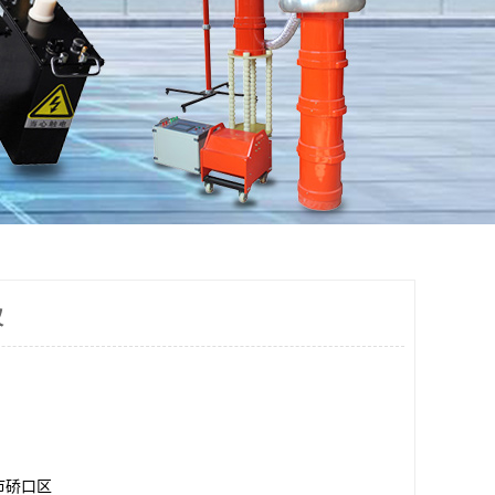
仪
市硚口区