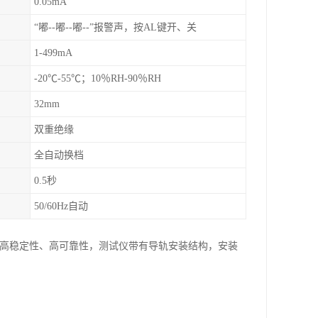
0.05mA
“嘟--嘟--嘟--”报警声，按AL键开、关
1-499mA
-20℃-55℃；10％RH-90％RH
32mm
双重绝缘
全自动换档
0.5秒
50/60Hz自动
度、高稳定性、高可靠性，测试仪带有导轨安装结构，安装