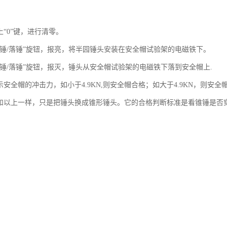
上“0”键，进行清零。
“上锤/落锤”旋钮，报亮，将半园锤头安装在安全帽试验架的电磁铁下。
上锤/落锤”旋钮，报灭，锤头从安全帽试验架的电磁铁下落到安全帽上.
示安全帽的冲击力，如小于4.9KN,则安全帽合格；如大于4.9KN，则安
验和以上一样，只是把锤头换成锥形锤头。它的合格判断标准是看锥锤是否