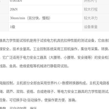
值
0.001kN
外形尺寸
20kN
较大行程
30mm/min（另分快、慢档）
较大冲力
1级
设备重量
器具力学性能试验机是用于试验电力机具抗拉伸性能的测试设备，它由液
理安全，技术含量高。工业控制系统采用工控机操作，集信号采集、转换
，它广泛适用于电力安全工器具（大腰带、小腰带、安全绳等）的安全检
线路、金具、绝缘瓷瓶等机械进行静载荷试验。
部由电脑控制，主机部分全部由采用世界PLC+数模转换器构成，主机无电路
钢丝绳、葫芦、双钩、瓷瓶、合成绝缘子、等电力安全工器具的力学性能测试
现象、可切换手动/自动操作，使操作更方便、准确。
的参数，可自动加载，保压。