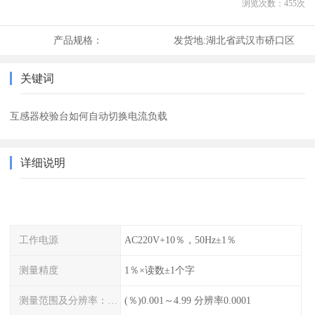
浏览次数：
455
次
产品规格：
发货地:
湖北省武汉市硚口区
关键词
互感器校验台如何自动切换电流负载
详细说明
工作电源
AC220V+10％，50Hz±1％
测量精度
1％×读数±1个字
测量范围及分辨率：同相分量
(％)0.001～4.99 分辨率0.0001