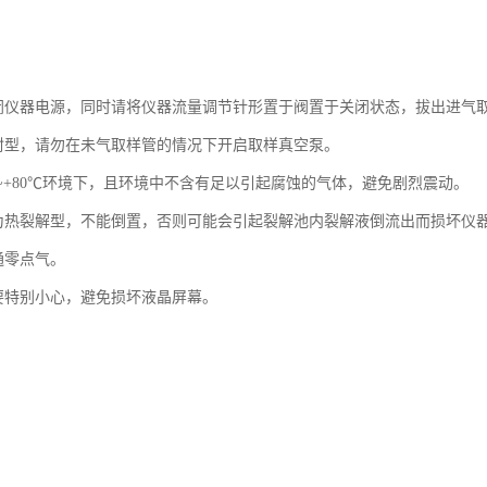
闭仪器电源，同时请将仪器流量调节针形置于阀置于关闭状态，拔出进气
封型，请勿在未气取样管的情况下开启取样真空泵。
℃~+80℃环境下，且环境中不含有足以引起腐蚀的气体，避免剧烈震动。
为热裂解型，不能倒置，否则可能会引起裂解池内裂解液倒流出而损坏仪
通零点气。
要特别小心，避免损坏液晶屏幕。