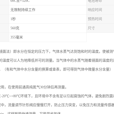
0oC至+52oC
电池寿命
无限制持续工作
响应时间
1秒
预热时间
560克
尺寸
355毫米
镜面法）即水分在恒定的压力下，气体水蒸气达到饱和时的温度。使被测
的温度可以人为地降低并可的测量。当气体中的水蒸气随着镜面的温度的
。（有和气体中水分含量的换算或查表，即可得到气体中微量水分含量）
使用，在使用前通高纯氮气30分钟后再测量。
-20℃~+80℃环境下，且环境中不含有足以引起腐蚀的气体，避免剧烈震
中，流量调节针形阀应慢慢打开，防止压力突变，以免压力和流量传感器损坏；测
 L/min，这样既能快速测量，又能节省气体。