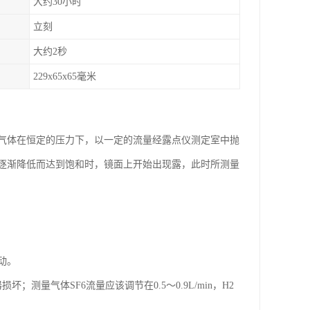
大约30小时
立刻
大约2秒
229x65x65毫米
气体在恒定的压力下，以一定的流量经露点仪测定室中抛
逐渐降低而达到饱和时，镜面上开始出现露，此时所测量
动。
量气体SF6流量应该调节在0.5～0.9L/min，H2