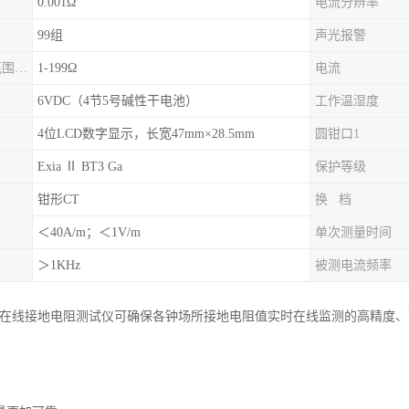
0.001Ω
电流分辨率
99组
声光报警
报警临界值设定范围电阻
1-199Ω
电流
6VDC（4节5号碱性干电池）
工作温湿度
4位LCD数字显示，长宽47mm×28.5mm
圆钳口1
Exia Ⅱ BT3 Ga
保护等级
钳形CT
换 档
＜40A/m；＜1V/m
单次测量时间
＞1KHz
被测电流频率
B接触式在线接地电阻测试仪可确保各钟场所接地电阻值实时在线监测的高精