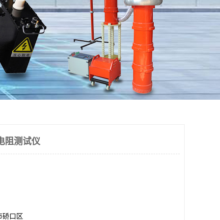
缘电阻测试仪
市硚口区