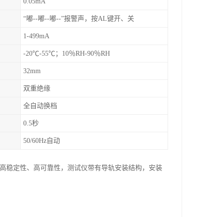
0.05mA
“嘟--嘟--嘟--”报警声，按AL键开、关
1-499mA
-20℃-55℃；10％RH-90％RH
32mm
双重绝缘
全自动换档
0.5秒
50/60Hz自动
度、高稳定性、高可靠性，测试仪带有导轨安装结构，安装