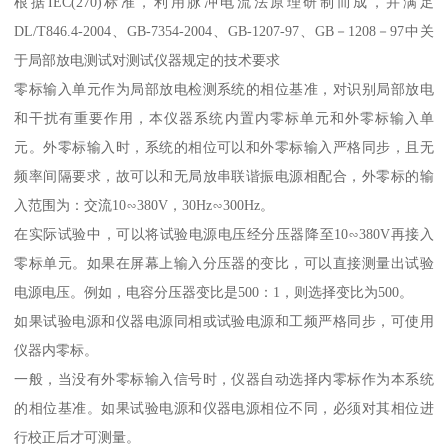
根据IEC(270)标准，利用脉冲电流法原理研制而成，并满足
DL/T846.4-2004、GB-7354-2004、GB-1207-97、GB－1208－97中关
于局部放电测试对测试仪器规定的技术要求
零标输入单元作为局部放电检测系统的相位基准，对识别局部放电
和干扰有重要作用，本仪器系统内置内零标单元和外零标输入单
元。外零标输入时，系统的相位可以和外零标输入严格同步，且无
频率间隔要求，故可以和无局放串联谐振电源相配合，外零标的输
入范围为：交流10∽380V，30Hz∽300Hz。
在实际试验中，可以将试验电源电压经分压器降至10∽380V再接入
零标单元。如果在屏幕上输入分压器的变比，可以直接测量出试验
电源电压。例如，电容分压器变比是500：1，则选择变比为500。
如果试验电源和仪器电源同相或试验电源和工频严格同步，可使用
仪器内零标。
一般，当没有外零标输入信号时，仪器自动选择内零标作为本系统
的相位基准。如果试验电源和仪器电源相位不同，必须对其相位进
行校正后才可测量。