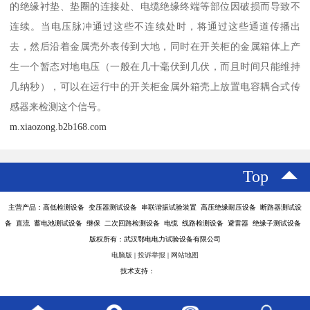
的绝缘衬垫、垫圈的连接处、电缆绝缘终端等部位因破损而导致不
连续。当电压脉冲通过这些不连续处时，将通过这些通道传播出
去，然后沿着金属壳外表传到大地，同时在开关柜的金属箱体上产
生一个暂态对地电压（一般在几十毫伏到几伏，而且时间只能维持
几纳秒），可以在运行中的开关柜金属外箱壳上放置电容耦合式传
感器来检测这个信号。
m.xiaozong.b2b168.com
Top
主营产品：高低检测设备 变压器测试设备 串联谐振试验装置 高压绝缘耐压设备 断路器测试设
备 直流 蓄电池测试设备 继保 二次回路检测设备 电缆 线路检测设备 避雷器 绝缘子测试设备
版权所有：武汉鄂电电力试验设备有限公司
电脑版
|
投诉举报
|
网站地图
技术支持：
八方资源网