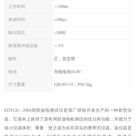
上升时间
＜100ns
衰减时间
≥100μs
输出阻抗
≤100Ω
校准脉冲值误差
＜1%
极性
正，负交替
电池
充电电池16.8V
尺寸重量
120×85×55，约0.5kg
EDTCD－2004局部放电测试仪是我厂研制开发生产的一种新型仪
器。它基本上保持了原有局部放电检测仪的优点和功能，并致力于
缩小仪器体积、重量、使之成为名符其实的携带式仪器。该仪器是