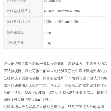
连续运行时间
≤30min间歇
控制箱外形尺寸
425mm×288mm×320mm
试验机外型尺寸
1230mm×400mm×1450mm
控制箱重量
20kg
试验机重量
10kg
绝缘靴绝缘手套的测试一直是操作繁琐、耗费体力、工作量大的高
压试验项目，我公司推出的全自动绝缘靴手套耐压泄漏电流测试仪
已经解决了测量准确性、操作安全性和工作性的问题，但试品内电
注水的还采用人工操作型式。为了进一步提高工作效率减轻操作人
员的劳动量，研发了EDFJS—Q自动注水绝缘靴手套测试台，试验台
同时还可以进行绝缘帽的测试。
试验水槽从放入试品后自动动定量注水、试品下降浸入外电水槽、