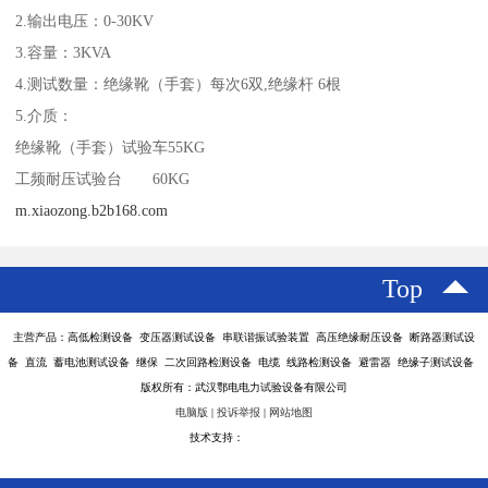
2.输出电压：0-30KV
3.容量：3KVA
4.测试数量：绝缘靴（手套）每次6双,绝缘杆 6根
5.介质：
绝缘靴（手套）试验车55KG
工频耐压试验台 60KG
m.xiaozong.b2b168.com
Top
主营产品：高低检测设备 变压器测试设备 串联谐振试验装置 高压绝缘耐压设备 断路器测试设
备 直流 蓄电池测试设备 继保 二次回路检测设备 电缆 线路检测设备 避雷器 绝缘子测试设备
版权所有：武汉鄂电电力试验设备有限公司
电脑版
|
投诉举报
|
网站地图
技术支持：
八方资源网