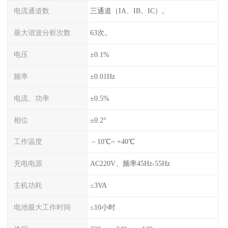
电流通道数
三通道（IA、IB、IC）。
最大谐波分析次数
63次。
电压
±0.1%
频率
±0.01Hz
电流、功率
±0.5%
相位
±0.2°
工作温度
－10℃~ +40℃
充电电源
AC220V、频率45Hz-55Hz
主机功耗
≤3VA
电池最大工作时间
≤10小时