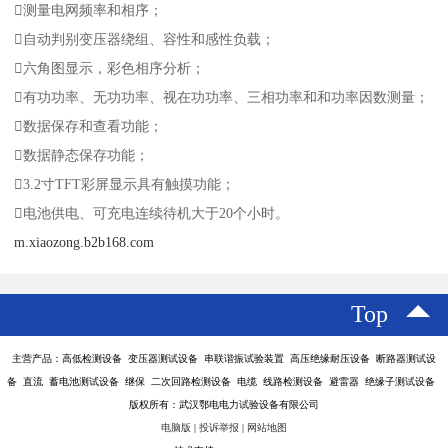
测量电网频率和相序；
自动判别变压器绕组、容性和感性负载；
六角图显示，彩色相序分析；
有功功率、无功功率、视在功功率、三相功率和和功率因数测量；
数据保存和查看功能；
数据静态保存功能；
3.2寸TFT彩屏显示具有触摸功能；
电池供电、可充电连续待机大于20个小时。
m.xiaozong.b2b168.com
Top
主营产品：高低检测设备 变压器测试设备 串联谐振试验装置 高压绝缘耐压设备 断路器测试设
备 直流 蓄电池测试设备 继保 二次回路检测设备 电缆 线路检测设备 避雷器 绝缘子测试设备
版权所有：武汉鄂电电力试验设备有限公司
电脑版
|
投诉举报
|
网站地图