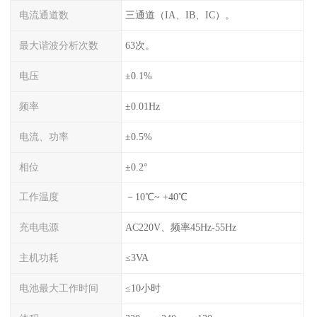
电流通道数
三通道（IA、IB、IC）。
最大谐波分析次数
63次。
电压
±0.1%
频率
±0.01Hz
电流、功率
±0.5%
相位
±0.2°
工作温度
－10℃~ +40℃
充电电源
AC220V、频率45Hz-55Hz
主机功耗
≤3VA
电池最大工作时间
≤10小时