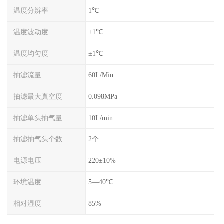
温度分辨率
1℃
温度波动度
±1℃
温度均匀度
±1℃
抽滤流量
60L/Min
抽滤最大真空度
0.098MPa
抽滤单头抽气量
10L/min
抽滤抽气头个数
2个
电源电压
220±10%
环境温度
5—40℃
相对湿度
85%