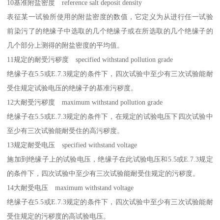
10基准附盐密度 reference salt deposit density
表征某一试验所使用的附盐密度的数值，它定义为从进行任一试验
前染污了的绝缘子中选取的几个绝缘子或在所选取的几个绝缘子的
几个部分上测得的附盐密度的平均值。
11规定的耐受污秽度 specified withstand pollution grade
绝缘子在5.5或E.7.3规定的条件下，四次试验中至少有三次试验能耐
受住规定试验电压的绝缘子的基准污秽度。
12大耐受污秽度 maximum withstand pollution grade
绝缘子在5.5或E.7.3规定的条件下，在规定的试验电压下四次试验中
至少有三次试验能耐受住的高污秽度。
13规定耐受电压 specified withstand voltage
施加到绝缘子上的试验电压，绝缘子在此试验电压和5.5或E.7.3规定
的条件下，四次试验中至少有三次试验能耐受住规定的污秽度。
14大耐受电压 maximum withstand voltage
绝缘子在5.5或E.7.3规定的条件下，四次试验中至少有三次试验能耐
受住规定的污秽度的高试验电压。