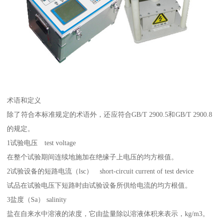
术语和定义
除了符合本标准规定的术语外，还应符合GB/T 2900.5和GB/T 2900.8
的规定。
1试验电压 test voltage
在整个试验期间连续地施加在绝缘子上电压的均方根值。
2试验设备的短路电流（lsc） short-circuit current of test device
试品在试验电压下短路时由试验设备所供给电流的均方根值。
3盐度（Sa） salinity
盐在自来水中溶液的浓度，它由盐量除以溶液体积来表示，kg/m3。