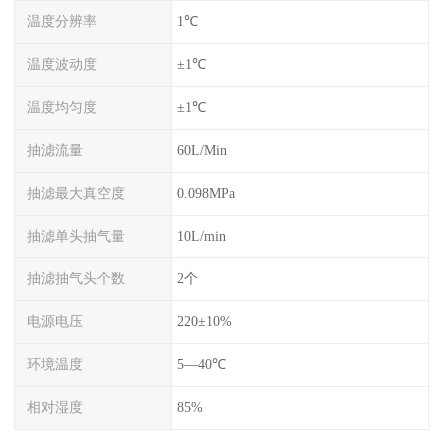
温度分辨率
1℃
温度波动度
±1℃
温度均匀度
±1℃
抽滤流量
60L/Min
抽滤最大真空度
0.098MPa
抽滤单头抽气量
10L/min
抽滤抽气头个数
2个
电源电压
220±10%
环境温度
5—40℃
相对湿度
85%