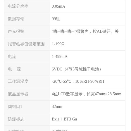
电流分辨率
0.05mA
数据存储
99组
声光报警
“嘟--嘟--嘟--”报警声，按AL键开、关
报警临界值设定范围电阻
1-199Ω
电流
1-499mA
电 源
6VDC（4节5号碱性干电池）
工作温湿度
-20℃-55℃；10％RH-90％RH
液晶显示器
4位LCD数字显示，长宽47mm×28.5mm
圆钳口1
32mm
防爆标志
Exia Ⅱ BT3 Ga