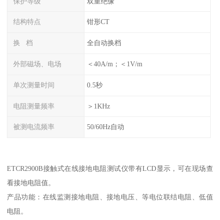
保护等级
双重绝缘
结构特点
钳形CT
换 档
全自动换档
外部磁场、电场
＜40A/m；＜1V/m
单次测量时间
0.5秒
电阻测量频率
＞1KHz
被测电流频率
50/60Hz自动
ETCR2900B接触式在线接地电阻测试仪带有LCD显示，可在现场查
看接地电阻值。
产品功能：在线监测接地电阻、接地电压、等电位联结电阻、低值
电阻。