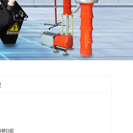
型
市硚口区