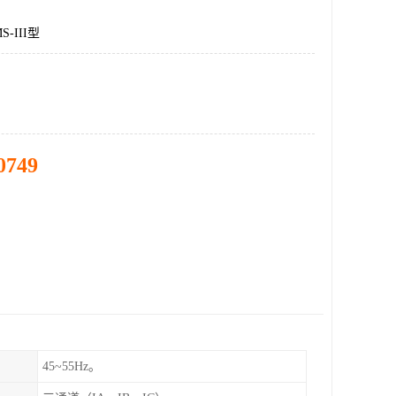
-III型
0749
45~55Hz。