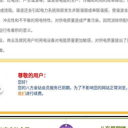
稳、过电压、产生谐波等。谐波使电能的生产、传输和利用的效率降低，
障或烧毁。谐波还会引起电力系统局部发生并联谐振或串联谐振，使谐波
、冲击性和不平衡的用电特性，对供电质量造成严重污染。因而消除供配
运行有着积的意义。
业、商业及居民用户的用电设备对电能质量更加敏感，对供电质量提出了
害。
扰或污染，达不到相关标准时，就得有针对性地对电网进行电能质量改善
，针对国内的实际情况，我公司适时开发研制了适合国情的电能质量分析
仪可显示被测电压和电流的矢量图，用户可以通过分析矢量图得出计量设
方式；追补电量自动计算功能，方便使用人员对接线有问题的用户计算追补
形互感器进行测量，操作人员无须断开电流回路，就可以方便、安全的进
流表、功率表、相位表等指示仪表以及三相三线、三相四线、单相的1A、