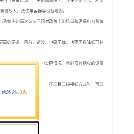
使电气设备过热、产生振动和噪声，并使绝缘老化，寿命
含量被放大，致使电容器等设备烧毁。
电系统中的高次谐波问题对改善电能质量和确保电力系统
更高的要求。目前，谐波、电磁干扰、功率因数降低已并
。要了解电网电能质量的实际情况，就必须有相应的设备
仪器。
备接线的正确与否。同时，在三相三线接线方式时，可自
电量。
行测量。
5A的有功和无功电能表。