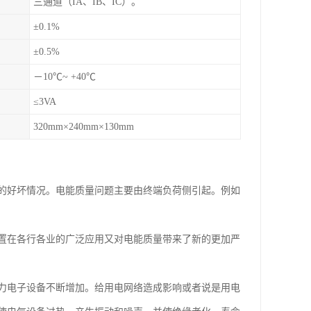
三通道（IA、IB、IC）。
±0.1%
±0.5%
－10℃~ +40℃
≤3VA
320mm×240mm×130mm
的好坏情况。电能质量问题主要由终端负荷侧引起。例如
置在各行各业的广泛应用又对电能质量带来了新的更加严
力电子设备不断增加。给用电网络造成影响或者说是用电