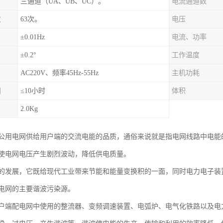
三通道（UA、UB、UC）。
电流通道数
数
63次。
电压
±0.01Hz
电流、功率
±0.2°
工作温度
AC220V、频率45Hz-55Hz
主机功耗
间
≤10小时
体积
2.0Kg
公用电网供给用户端的交流电能的品质，通俗来说就是指电网线路中电能
使电网电压产生剧烈波动，降低供电质量。
的发展，它既给现代工业带来节能和能量变换积的一面，同时电力电子装
电网的主要谐波污染源。
户端配电网中使用的整流器、变频调速装置、电弧炉、电气化铁路以及电