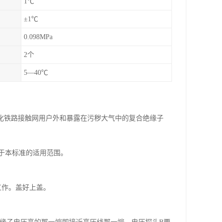
1℃
±1℃
0.098MPa
2个
5—40℃
电气化铁路接触网用户外和暴露在污秽大气中的复合绝缘子
于本标准的适用范围。
工作。盖好上盖。