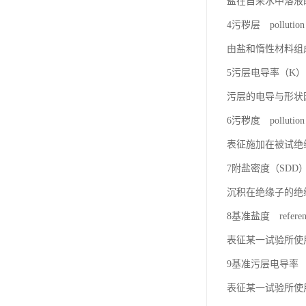
盐在自来水中溶液
4污秽层 pollution 
由盐和惰性材料组
5污层电导率（K） laye
污层的电导与形状
6污秽度 pollution 
表征施加在被试绝
7附盐密度（SDD） salt
沉积在绝缘子的绝
8基准盐度 reference 
表征某一试验所使
9基准污层电导率 refere
表征某一试验所使