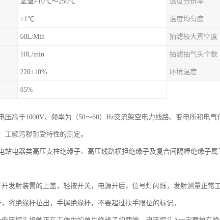
室温+10℃～250℃
温度分辨率
±1℃
温度均匀度
60L/Min
抽滤较大真空度
10L/min
抽滤抽气头个数
220±10%
环境温度
85%
电压高于1000V、频率为（50～60）Hz交流架空电力线路、变电所和
）工频污秽耐受特性的测定。
电站电器类高压支柱绝缘子、高压线路横担绝缘子及复合间隔棒绝缘子属
打开发射装置的上盖，轻按开关，电源开后，信号灯闪烁，发射测量正常
杆，将绝缘杆拉出，手握绝缘杆，不要超过扶手限位的标记。