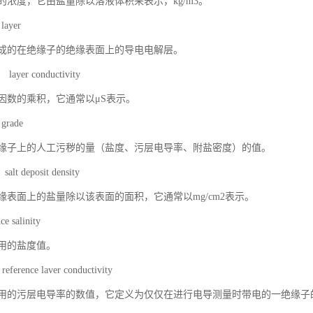
的浓度，它由盐量除以溶液体积来表示，kg/m3。
layer
成的在绝缘子的绝缘表面上的导电电解层。
r conductivity
因数的乘积，它通常以μS表示。
grade
缘子上的人工污秽的量（盐度、污层电导率、附盐密度）的值。
 deposit density
缘表面上的盐量除以该表面的面积，它通常以mg/cm2表示。
salinity
用的盐度值。
nce laver conductivity
用的污层电导率的数值，它定义为仅仅在进行电导测量时带电的一绝缘子