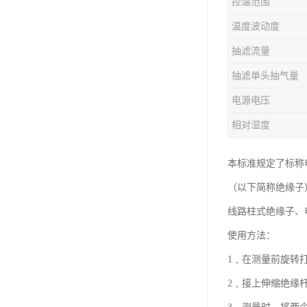
控温范围
温度波动度
抽滤流量
抽滤单头抽气量
电源电压
相对湿度
本标准规定了标称
（以下简称绝缘子
线路柱式绝缘子、
使用方法：
1﹑在测量前旋转
2﹑接上伸缩绝缘