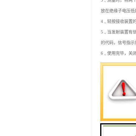
3﹑测量时，将两
放在绝缘子电压低
4﹑轻按接收装置
5﹑当发射装置有
的代码，信号指示
6﹑使用完毕，关
7﹑在使用中，如
8﹑充电时，请将
已满。一般充电时