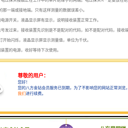
个电压探头接触正在工作中的单片绝缘子的两端。电压探头A一定要放在
的那一端或接地端。只有这样测量的数据误差小。
的电源开关，液晶显示屏有显示，说明接收装置正常工作。
信号发过来，接收装置先识别是不是配对的代码，如不是配对代码，接收
灯开始闪烁，液晶显示屏显示测量值，单位为千伏。
闭装置的电源，收好等待下次使用。
果发射或接收装置显示低电压，并不影响使用，可以继续使用。请在下次
充电器插入220V交流电源，电压输出插头插入装置的充电插孔。充电器
间为一个小时，长时间充电损坏装置和充电器。