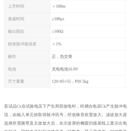
上升时间
＜100ns
衰减时间
≥100μs
输出阻抗
≤100Ω
校准脉冲值误差
＜1%
极性
正，负交替
电池
充电电池16.8V
尺寸重量
120×85×55，约0.5kg
若试品Cx在试验电压下产生局部放电时，经耦合电容Ck产生脉冲电
流，由输入单元拾取得脉冲讯号，经低噪音前置放大、滤波放大器
选择所需频带及主放放大后，在示波屏的椭圆扫描基线上显示出电