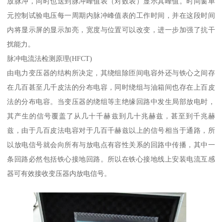
放脉冲，同时也送到脉冲峰值表（对数表）显示其峰值。时间窗单
元控制试验电压每一周期内脉冲峰值表的工作时间，并在这段时间
内将显示屏的显示加亮，宽度与位置可以改变，进一步加强了抗干
扰能力。
脉冲电流法检测原理(HFCT)
由电力变压器的结构所决定，其绕组除匝间电容外还与铁心之间存
在几百甚至几千皮法的分布电容，同时绕组与油箱间也存在上百皮
法的分布电容。当变压器的绕组等主绝缘回路中发生局部放电时，
其产生的信号覆盖了从几十千赫兹到几十兆赫兹，甚至到千兆赫
兹，由于几百皮法电容对于几百千赫兹以上的信号相当于通路，所
以放电信号就会向所有与放电点有容性关系的回路中传播，其中一
条回路必然包括铁心接地回路。所以在铁心接地线上安装电流互感
器可有效接收变压器内放电信号。