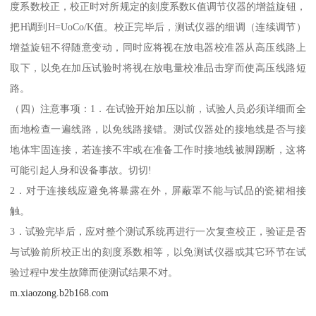
度系数校正，校正时对所规定的刻度系数K值调节仪器的增益旋钮，
把H调到H=UoCo/K值。校正完毕后，测试仪器的细调（连续调节）
增益旋钮不得随意变动，同时应将视在放电器校准器从高压线路上
取下，以免在加压试验时将视在放电量校准品击穿而使高压线路短
路。
（四）注意事项：1．在试验开始加压以前，试验人员必须详细而全
面地检查一遍线路，以免线路接错。测试仪器处的接地线是否与接
地体牢固连接，若连接不牢或在准备工作时接地线被脚踢断，这将
可能引起人身和设备事故。切切!
2．对于连接线应避免将暴露在外，屏蔽罩不能与试品的瓷裙相接
触。
3．试验完毕后，应对整个测试系统再进行一次复查校正，验证是否
与试验前所校正出的刻度系数相等，以免测试仪器或其它环节在试
验过程中发生故障而使测试结果不对。
m.xiaozong.b2b168.com