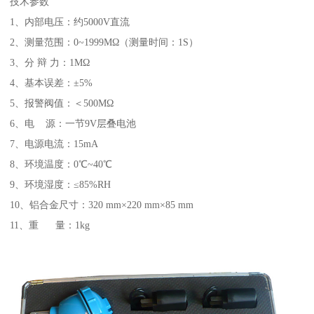
技术参数
1、内部电压：约5000V直流
2、测量范围：0~1999MΩ（测量时间：1S）
3、分 辩 力：1MΩ
4、基本误差：±5%
5、报警阀值：＜500MΩ
6、电 源：一节9V层叠电池
7、电源电流：15mA
8、环境温度：0℃~40℃
9、环境湿度：≤85%RH
10、铝合金尺寸：320 mm×220 mm×85 mm
11、重 量：1kg