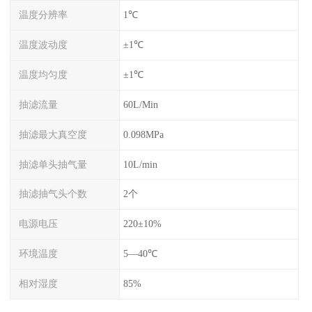
温度分辨率
1℃
温度波动度
±1℃
温度均匀度
±1℃
抽滤流量
60L/Min
抽滤最大真空度
0.098MPa
抽滤单头抽气量
10L/min
抽滤抽气头个数
2个
电源电压
220±10%
环境温度
5—40℃
相对湿度
85%