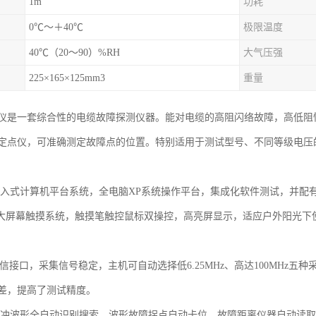
1m
功耗
0℃～＋40℃
极限温度
40℃（20～90）%RH
大气压强
225×165×125mm3
重量
仪是一套综合性的电缆故障探测仪器。能对电缆的高阻闪络故障，高低阻
定点仪，可准确测定故障点的位置。特别适用于测试型号、不同等级电压
嵌入式计算机平台系统，全电脑XP系统操作平台，集成化软件测试，并配
.1in大屏幕触摸系统，触摸笔触控鼠标双操控，高亮屏显示，适应户外阳
通信接口，采集信号稳定，主机可自动选择低6.25MHz、高达100MHz
差，提高了测试精度。
脉冲波形全自动识别搜索，波形故障拐点自动卡位，故障距离仪器自动读取