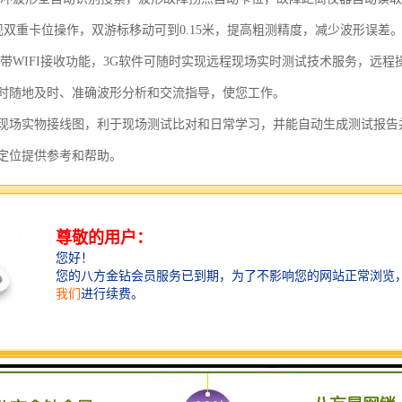
现双重卡位操作，双游标移动可到0.15米，提高粗测精度，减少波形误差
自带WIFI接收功能，3G软件可随时实现远程现场实时测试技术服务，远
时随地及时、准确波形分析和交流指导，使您工作。
现场实物接线图，利于现场测试比对和日常学习，并能自动生成测试报告
定位提供参考和帮助。
部分可直接数字显示测试者离故障点距离，采用静噪技术，是国内同类定
保障。
种可供用户选择，国内全新的8.4kg HP-G35高压电源替换65kg试验变
真正综合轻便化，国内。