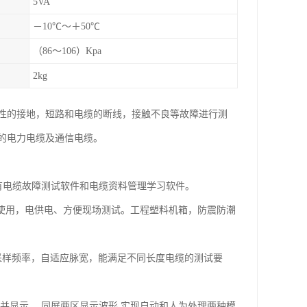
5VA
－10℃～＋50℃
（86～106）Kpa
2kg
性的接地，短路和电缆的断线，接触不良等故障进行测
的电力电缆及通信电缆。
有电缆故障测试软件和电缆资料管理学习软件。
光下使用，电供电、方便现场测试。工程塑料机箱，防震防潮
五种采样频率，自适应脉宽，能满足不同长度电缆的测试要
并显示，,同屏两区显示波形,实现自动和人为处理两种模