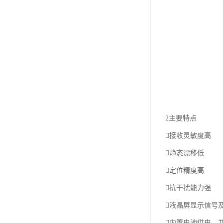
2主要特点
接收灵敏度高
静态漂移低
定位精度高
抗干扰能力强
液晶屏显示信号
内置电池供电，