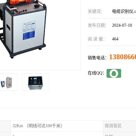
关键词：
电缆识别仪,c
发布日期：
2024-07-10
阅 读 量：
464
1380866
销售电话：
在线QQ：
32Km （明线可达100千米）
探测盲区