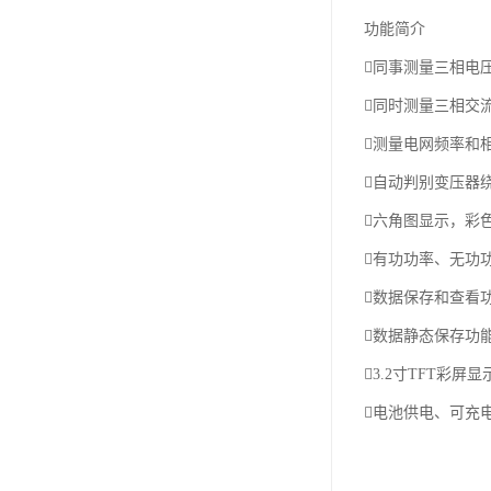
功能简介
同事测量三相电
同时测量三相交
测量电网频率和
自动判别变压器
六角图显示，彩
有功功率、无功
数据保存和查看
数据静态保存功
3.2寸TFT彩屏
电池供电、可充