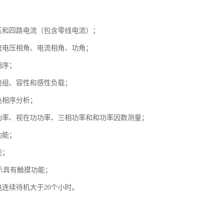
压和四路电流（包含零线电流）；
流电压相角、电流相角、功角；
相序；
绕组、容性和感性负载；
色相序分析；
功率、视在功功率、三相功率和和功率因数测量；
功能；
能；
显示具有触摸功能；
电连续待机大于20个小时。