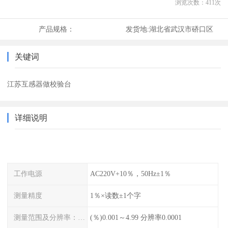
浏览次数：
411
次
产品规格：
发货地:
湖北省武汉市硚口区
关键词
江苏互感器做校验台
详细说明
工作电源
AC220V+10％，50Hz±1％
测量精度
1％×读数±1个字
测量范围及分辨率：同相分量
(％)0.001～4.99 分辨率0.0001