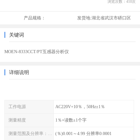
浏览次数：
410
次
产品规格：
发货地:
湖北省武汉市硚口区
关键词
MOEN-8333CCT/PT互感器分析仪
详细说明
工作电源
AC220V+10％，50Hz±1％
测量精度
1％×读数±1个字
测量范围及分辨率：同相分量
(％)0.001～4.99 分辨率0.0001