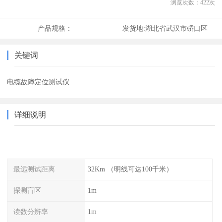
浏览次数：
422
次
产品规格：
发货地:
湖北省武汉市硚口区
关键词
电缆故障定位测试仪
详细说明
最远测试距离
32Km （明线可达100千米）
探测盲区
1m
读数分辨率
1m