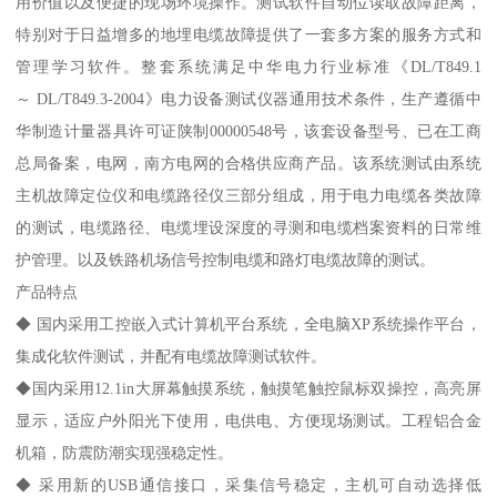
用价值以及便捷的现场环境操作。测试软件自动位读取故障距离，
特别对于日益增多的地埋电缆故障提供了一套多方案的服务方式和
管理学习软件。整套系统满足中华电力行业标准《DL/T849.1
～ DL/T849.3-2004》电力设备测试仪器通用技术条件，生产遵循中
华制造计量器具许可证陕制00000548号，该套设备型号、已在工商
总局备案，电网，南方电网的合格供应商产品。该系统测试由系统
主机故障定位仪和电缆路径仪三部分组成，用于电力电缆各类故障
的测试，电缆路径、电缆埋设深度的寻测和电缆档案资料的日常维
护管理。以及铁路机场信号控制电缆和路灯电缆故障的测试。
产品特点
◆ 国内采用工控嵌入式计算机平台系统，全电脑XP系统操作平台，
集成化软件测试，并配有电缆故障测试软件。
◆国内采用12.1in大屏幕触摸系统，触摸笔触控鼠标双操控，高亮屏
显示，适应户外阳光下使用，电供电、方便现场测试。工程铝合金
机箱，防震防潮实现强稳定性。
◆ 采用新的USB通信接口，采集信号稳定，主机可自动选择低