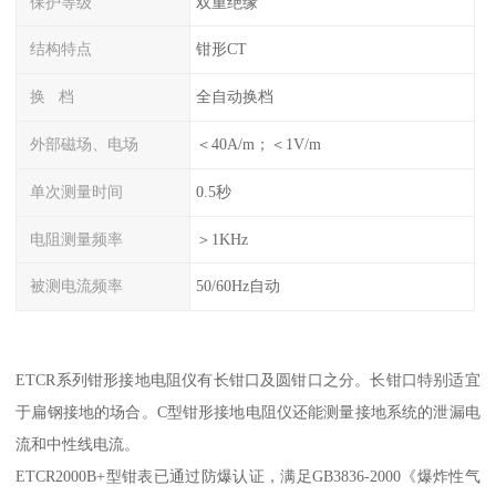
保护等级
双重绝缘
结构特点
钳形CT
换 档
全自动换档
外部磁场、电场
＜40A/m；＜1V/m
单次测量时间
0.5秒
电阻测量频率
＞1KHz
被测电流频率
50/60Hz自动
ETCR系列钳形接地电阻仪有长钳口及圆钳口之分。长钳口特别适宜
于扁钢接地的场合。C型钳形接地电阻仪还能测量接地系统的泄漏电
流和中性线电流。
ETCR2000B+型钳表已通过防爆认证，满足GB3836-2000《爆炸性气