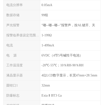
电流分辨率
0.05mA
数据存储
99组
声光报警
“嘟--嘟--嘟--”报警声，按AL键开、关
报警临界值设定范围电阻
1-199Ω
电流
1-499mA
电 源
6VDC（4节5号碱性干电池）
工作温湿度
-20℃-55℃；10％RH-90％RH
液晶显示器
4位LCD数字显示，长宽47mm×28.5mm
圆钳口1
32mm
防爆标志
Exia Ⅱ BT3 Ga