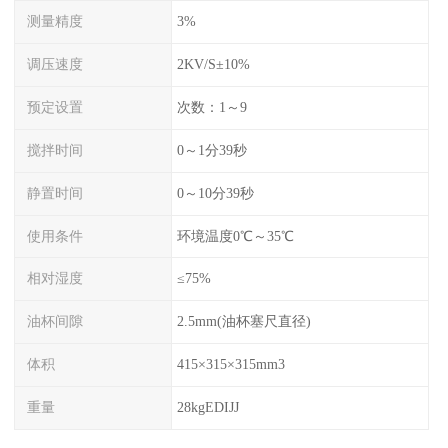
测量精度
3%
调压速度
2KV/S±10%
预定设置
次数：1～9
搅拌时间
0～1分39秒
静置时间
0～10分39秒
使用条件
环境温度0℃～35℃
相对湿度
≤75%
油杯间隙
2.5mm(油杯塞尺直径)
体积
415×315×315mm3
重量
28kgEDIJJ