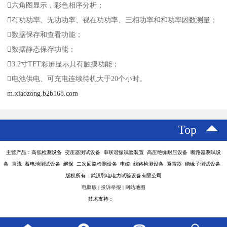
六角图显示，彩色相序分析；
有功功率、无功功率、视在功功率、三相功率和和功率因数测量；
数据保存和查看功能；
数据静态保存功能；
3.2寸TFT彩屏显示具有触摸功能；
电池供电、可充电连续待机大于20个小时。
m.xiaozong.b2b168.com
Top
主营产品：高低检测设备 变压器测试设备 串联谐振试验装置 高压绝缘耐压设备 断路器测试设
备 直流 蓄电池测试设备 继保 二次回路检测设备 电缆 线路检测设备 避雷器 绝缘子测试设备
版权所有：武汉鄂电电力试验设备有限公司
电脑版
|
投诉举报
|
网站地图
技术支持：
八方资源网