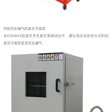
判别完全漏气的真空灭弧室
在ED0304A型真空开关真空度测试仪中，通过高压击穿的方式判别
真空灭弧室是否完全漏气。