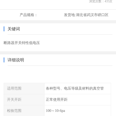
浏览次数：
435
次
产品规格：
发货地:
湖北省武汉市硚口区
关键词
断路器开关特性低电压
详细说明
适用范围
各种型号、电压等级及材料的真空管
开关开距
正常使用开距
检验范围
100～10-6pa