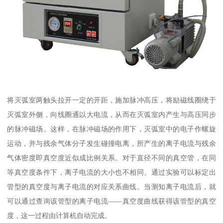
将灭弧室两触头拉开一定的开距，施加脉冲高压，将励磁线圈绕于
灭弧室外侧，向线圈通以大电流，从而在灭弧室内产生与高压同步
的脉冲磁场。这样，在脉冲磁场的作用下，灭弧室中的电子作螺旋
运动，并与残余气体分子发生碰撞电离，所产生的离子电流与残余
气体密度即真空度近似成比例关系。对于直径不同的真空管，在同
等真空度条件下，离子电流的大小也不相同。通过实验可以标定出
管型的真空度与离子电流的对应关系曲线。当测知离子电流后，就
可以通过查询该管型的离子电流——真空度曲线获得该管型的真空
度，这一过程由计算机自动完成。