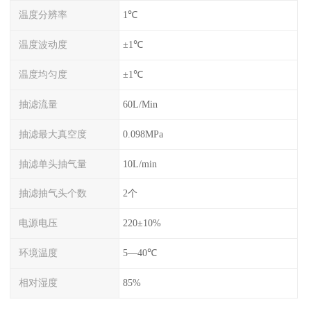
温度分辨率
1℃
温度波动度
±1℃
温度均匀度
±1℃
抽滤流量
60L/Min
抽滤最大真空度
0.098MPa
抽滤单头抽气量
10L/min
抽滤抽气头个数
2个
电源电压
220±10%
环境温度
5—40℃
相对湿度
85%