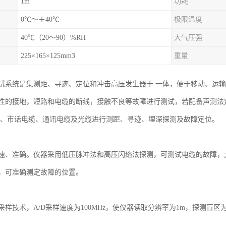
1m
功耗
0℃～＋40℃
极限温度
40℃（20～90）%RH
大气压强
225×165×125mm3
重量
试系统是集测距、寻迹、定位和冲击高压发生器于 一体，便于移动、运
性的接地，短路和电缆的断线，接触不良等故障进行测试，若配备声测法
缆、市话电缆、通讯电缆及光缆进行测距、寻迹、埋深探测及故障定位。
速、准确。仪器采用低压脉冲法和高压闪络法探测，可测试电缆的故障，
，可准确测定故障的位置。
样技术，A/D采样速度为100MHz，使仪器读取分辨率为1m，探测盲区为