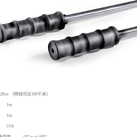
2Km （明线可达100千米）
 1m
： 1m
5VA
环境温度 0℃～＋40℃