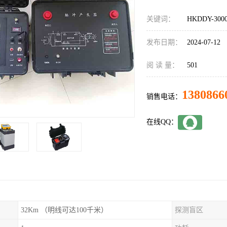
关键词：
HKDDY-3
发布日期：
2024-07-12
阅 读 量：
501
1380866
销售电话：
在线QQ：
32Km （明线可达100千米）
探测盲区