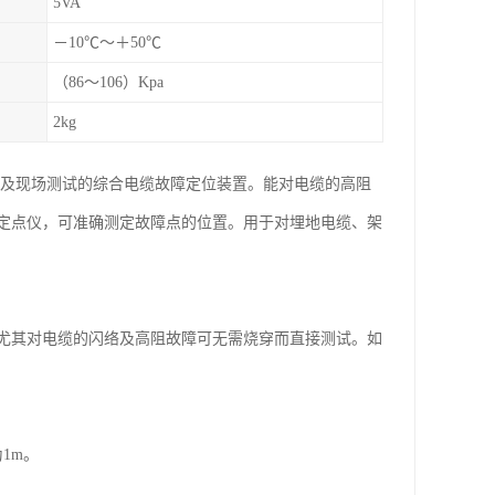
5VA
－10℃～＋50℃
（86～106）Kpa
2kg
输及现场测试的综合电缆故障定位装置。能对电缆的高阻
定点仪，可准确测定故障点的位置。用于对埋地电缆、架
尤其对电缆的闪络及高阻故障可无需烧穿而直接测试。如
1m。