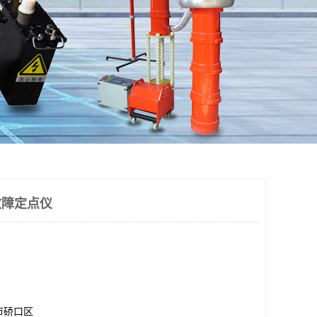
缆故障定点仪
市硚口区