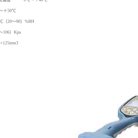
～＋50℃
20～90）%RH
06）Kpa
×125mm3