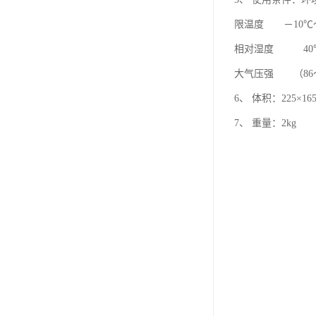
限温度 －10℃
相对湿度 40℃（
大气压强 （86～1
6、 体积：225×165
7、 重量：2kg