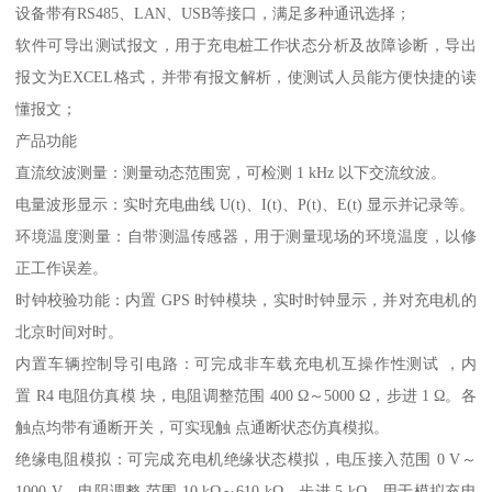
设备带有RS485、LAN、USB等接口，满足多种通讯选择；
软件可导出测试报文，用于充电桩工作状态分析及故障诊断，导出
报文为EXCEL格式，并带有报文解析，使测试人员能方便快捷的读
懂报文；
产品功能
直流纹波测量：测量动态范围宽，可检测 1 kHz 以下交流纹波。
电量波形显示：实时充电曲线 U(t)、I(t)、P(t)、E(t) 显示并记录等。
环境温度测量：自带测温传感器，用于测量现场的环境温度，以修
正工作误差。
时钟校验功能：内置 GPS 时钟模块，实时时钟显示，并对充电机的
北京时间对时。
内置车辆控制导引电路：可完成非车载充电机互操作性测试 ，内
置 R4 电阻仿真模 块，电阻调整范围 400 Ω～5000 Ω，步进 1 Ω。各
触点均带有通断开关，可实现触 点通断状态仿真模拟。
绝缘电阻模拟：可完成充电机绝缘状态模拟，电压接入范围 0 V～
1000 V，电阻调整 范围 10 kΩ～610 kΩ，步进 5 kΩ，用于模拟充电