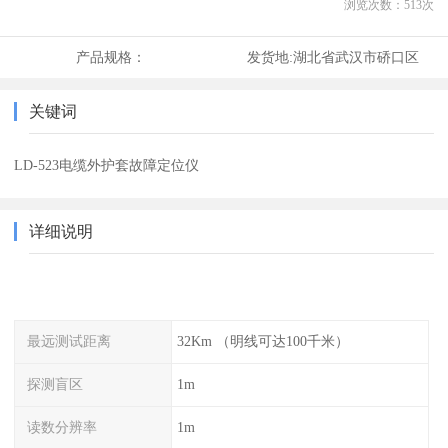
浏览次数：
513
次
产品规格：
发货地:
湖北省武汉市硚口区
关键词
LD-523电缆外护套故障定位仪
详细说明
最远测试距离
32Km （明线可达100千米）
探测盲区
1m
读数分辨率
1m